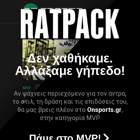
Δεν χαθήκαμε.
Αλλάξαμε γήπεδο!
Αν ψάχνεις περιεχόμενο για τον άντρα,
το στιλ, τη δράση και τις επιδόσεις του,
θα μας βρεις πλέον στο
Onsports.gr
,
στην κατηγορία MVP.
Πάμε στο MVP!