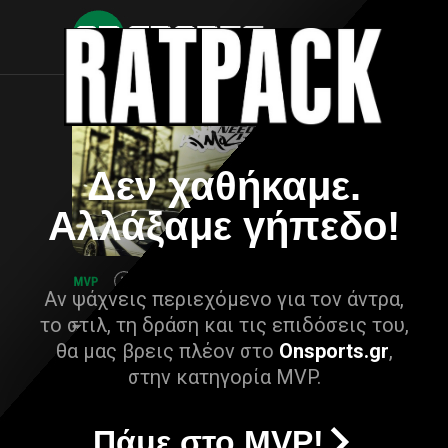
Δεν χαθήκαμε.
Αλλάξαμε γήπεδο!
Αν ψάχνεις περιεχόμενο για τον άντρα,
το στιλ, τη δράση και τις επιδόσεις του,
θα μας βρεις πλέον στο
Onsports.gr
,
στην κατηγορία MVP.
Πάμε στο MVP!