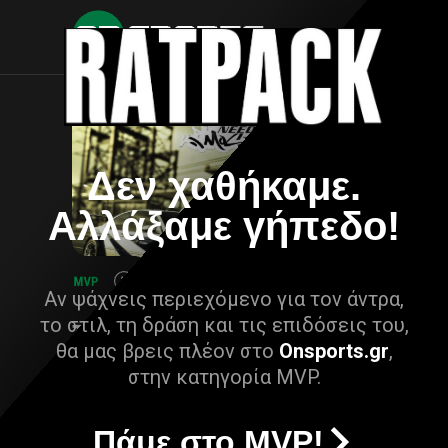
Δεν χαθήκαμε.
Αλλάξαμε γήπεδο!
Αν ψάχνεις περιεχόμενο για τον άντρα,
το στιλ, τη δράση και τις επιδόσεις του,
θα μας βρεις πλέον στο
Onsports.gr
,
στην κατηγορία MVP.
Πάμε στο MVP!