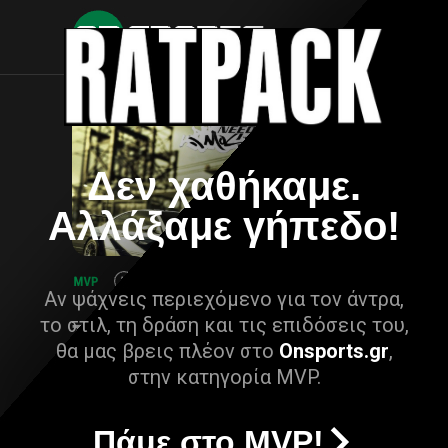
Δεν χαθήκαμε.
Αλλάξαμε γήπεδο!
Αν ψάχνεις περιεχόμενο για τον άντρα,
το στιλ, τη δράση και τις επιδόσεις του,
θα μας βρεις πλέον στο
Onsports.gr
,
στην κατηγορία MVP.
Πάμε στο MVP!