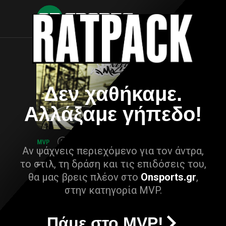
Δεν χαθήκαμε.
Αλλάξαμε γήπεδο!
Αν ψάχνεις περιεχόμενο για τον άντρα,
το στιλ, τη δράση και τις επιδόσεις του,
θα μας βρεις πλέον στο
Onsports.gr
,
στην κατηγορία MVP.
Πάμε στο MVP!