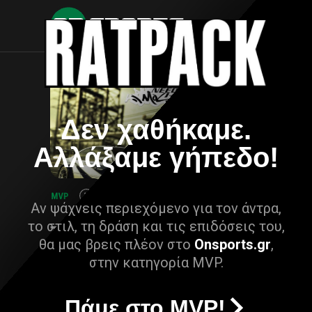
Δεν χαθήκαμε.
Αλλάξαμε γήπεδο!
Αν ψάχνεις περιεχόμενο για τον άντρα,
το στιλ, τη δράση και τις επιδόσεις του,
θα μας βρεις πλέον στο
Onsports.gr
,
στην κατηγορία MVP.
Πάμε στο MVP!