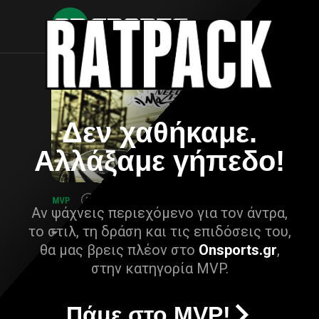
Δεν χαθήκαμε.
Αλλάξαμε γήπεδο!
Αν ψάχνεις περιεχόμενο για τον άντρα,
το στιλ, τη δράση και τις επιδόσεις του,
θα μας βρεις πλέον στο
Onsports.gr
,
στην κατηγορία MVP.
Πάμε στο MVP!