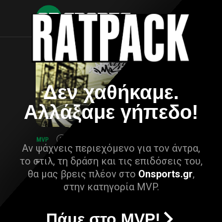
Δεν χαθήκαμε.
Αλλάξαμε γήπεδο!
Αν ψάχνεις περιεχόμενο για τον άντρα,
το στιλ, τη δράση και τις επιδόσεις του,
θα μας βρεις πλέον στο
Onsports.gr
,
στην κατηγορία MVP.
Πάμε στο MVP!