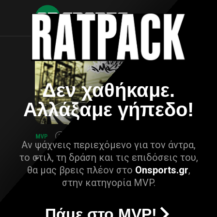
Δεν χαθήκαμε.
Αλλάξαμε γήπεδο!
Αν ψάχνεις περιεχόμενο για τον άντρα,
το στιλ, τη δράση και τις επιδόσεις του,
θα μας βρεις πλέον στο
Onsports.gr
,
στην κατηγορία MVP.
Πάμε στο MVP!