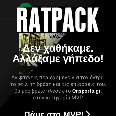
Δεν χαθήκαμε.
Αλλάξαμε γήπεδο!
Αν ψάχνεις περιεχόμενο για τον άντρα,
το στιλ, τη δράση και τις επιδόσεις του,
θα μας βρεις πλέον στο
Onsports.gr
,
στην κατηγορία MVP.
Πάμε στο MVP!