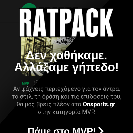
Δεν χαθήκαμε.
Αλλάξαμε γήπεδο!
Αν ψάχνεις περιεχόμενο για τον άντρα,
το στιλ, τη δράση και τις επιδόσεις του,
θα μας βρεις πλέον στο
Onsports.gr
,
στην κατηγορία MVP.
Πάμε στο MVP!