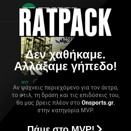
Δεν χαθήκαμε.
Αλλάξαμε γήπεδο!
Αν ψάχνεις περιεχόμενο για τον άντρα,
το στιλ, τη δράση και τις επιδόσεις του,
θα μας βρεις πλέον στο
Onsports.gr
,
στην κατηγορία MVP.
Πάμε στο MVP!