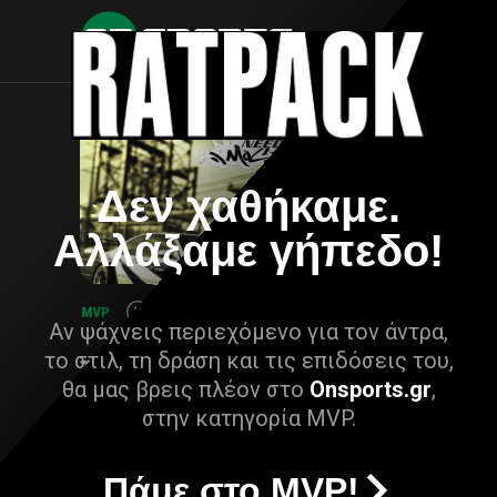
Δεν χαθήκαμε.
Αλλάξαμε γήπεδο!
Αν ψάχνεις περιεχόμενο για τον άντρα,
το στιλ, τη δράση και τις επιδόσεις του,
θα μας βρεις πλέον στο
Onsports.gr
,
στην κατηγορία MVP.
Πάμε στο MVP!