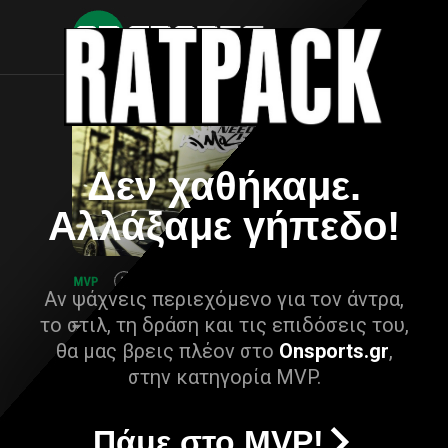
Δεν χαθήκαμε.
Αλλάξαμε γήπεδο!
Αν ψάχνεις περιεχόμενο για τον άντρα,
το στιλ, τη δράση και τις επιδόσεις του,
θα μας βρεις πλέον στο
Onsports.gr
,
στην κατηγορία MVP.
Πάμε στο MVP!