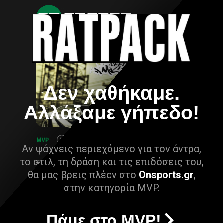
Δεν χαθήκαμε.
Αλλάξαμε γήπεδο!
Αν ψάχνεις περιεχόμενο για τον άντρα,
το στιλ, τη δράση και τις επιδόσεις του,
θα μας βρεις πλέον στο
Onsports.gr
,
στην κατηγορία MVP.
Πάμε στο MVP!