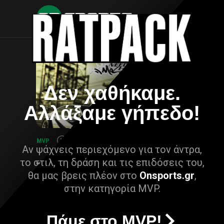
Δεν χαθήκαμε.
Αλλάξαμε γήπεδο!
Αν ψάχνεις περιεχόμενο για τον άντρα,
το στιλ, τη δράση και τις επιδόσεις του,
θα μας βρεις πλέον στο
Onsports.gr
,
στην κατηγορία MVP.
Πάμε στο MVP!