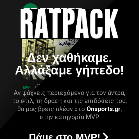
Δεν χαθήκαμε.
Αλλάξαμε γήπεδο!
Αν ψάχνεις περιεχόμενο για τον άντρα,
το στιλ, τη δράση και τις επιδόσεις του,
θα μας βρεις πλέον στο
Onsports.gr
,
στην κατηγορία MVP.
Πάμε στο MVP!