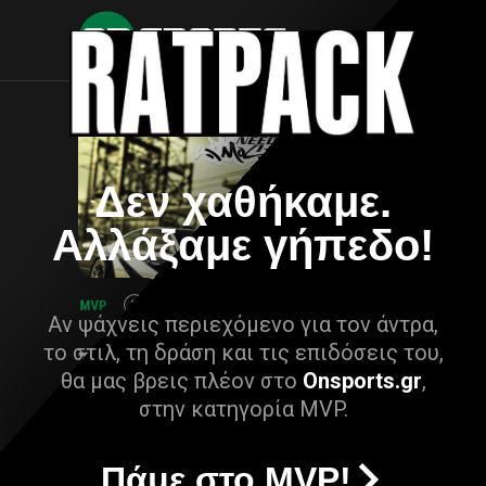
Δεν χαθήκαμε.
Αλλάξαμε γήπεδο!
Αν ψάχνεις περιεχόμενο για τον άντρα,
το στιλ, τη δράση και τις επιδόσεις του,
θα μας βρεις πλέον στο
Onsports.gr
,
στην κατηγορία MVP.
Πάμε στο MVP!