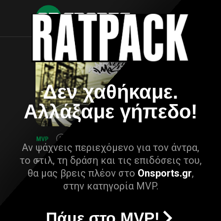
Δεν χαθήκαμε.
Αλλάξαμε γήπεδο!
Αν ψάχνεις περιεχόμενο για τον άντρα,
το στιλ, τη δράση και τις επιδόσεις του,
θα μας βρεις πλέον στο
Onsports.gr
,
στην κατηγορία MVP.
Πάμε στο MVP!