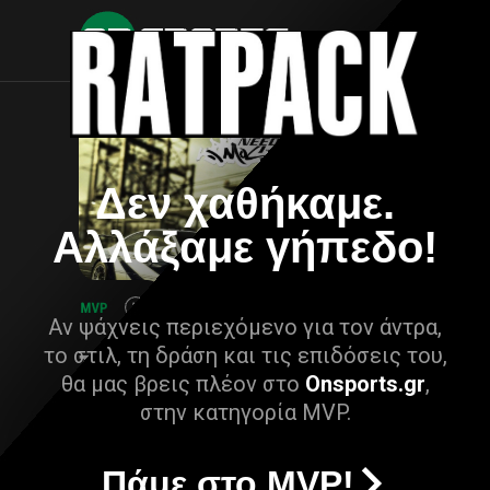
Δεν χαθήκαμε.
Αλλάξαμε γήπεδο!
Αν ψάχνεις περιεχόμενο για τον άντρα,
το στιλ, τη δράση και τις επιδόσεις του,
θα μας βρεις πλέον στο
Onsports.gr
,
στην κατηγορία MVP.
Πάμε στο MVP!