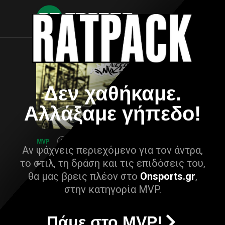
Δεν χαθήκαμε.
Αλλάξαμε γήπεδο!
Αν ψάχνεις περιεχόμενο για τον άντρα,
το στιλ, τη δράση και τις επιδόσεις του,
θα μας βρεις πλέον στο
Onsports.gr
,
στην κατηγορία MVP.
Πάμε στο MVP!