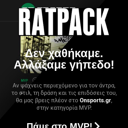
Δεν χαθήκαμε.
Αλλάξαμε γήπεδο!
Αν ψάχνεις περιεχόμενο για τον άντρα,
το στιλ, τη δράση και τις επιδόσεις του,
θα μας βρεις πλέον στο
Onsports.gr
,
στην κατηγορία MVP.
Πάμε στο MVP!