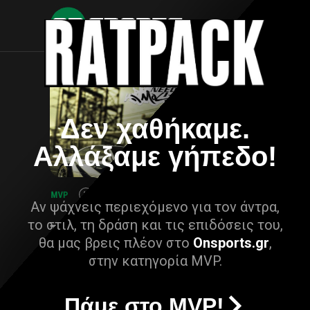
Δεν χαθήκαμε.
Αλλάξαμε γήπεδο!
Αν ψάχνεις περιεχόμενο για τον άντρα,
το στιλ, τη δράση και τις επιδόσεις του,
θα μας βρεις πλέον στο
Onsports.gr
,
στην κατηγορία MVP.
Πάμε στο MVP!