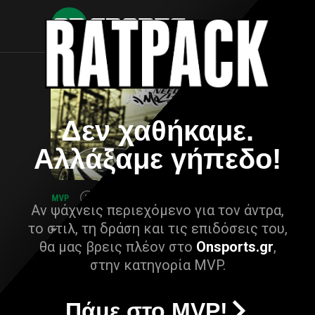
Δεν χαθήκαμε.
Αλλάξαμε γήπεδο!
Αν ψάχνεις περιεχόμενο για τον άντρα,
το στιλ, τη δράση και τις επιδόσεις του,
θα μας βρεις πλέον στο
Onsports.gr
,
στην κατηγορία MVP.
Πάμε στο MVP!