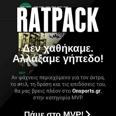
Δεν χαθήκαμε.
Αλλάξαμε γήπεδο!
Αν ψάχνεις περιεχόμενο για τον άντρα,
το στιλ, τη δράση και τις επιδόσεις του,
θα μας βρεις πλέον στο
Onsports.gr
,
στην κατηγορία MVP.
Πάμε στο MVP!