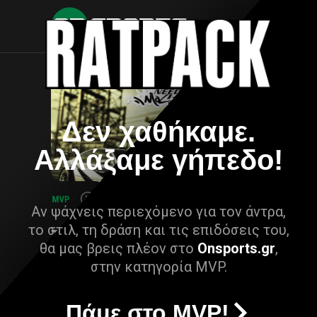
Δεν χαθήκαμε.
Αλλάξαμε γήπεδο!
Αν ψάχνεις περιεχόμενο για τον άντρα,
το στιλ, τη δράση και τις επιδόσεις του,
θα μας βρεις πλέον στο
Onsports.gr
,
στην κατηγορία MVP.
Πάμε στο MVP!