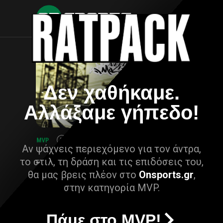
Δεν χαθήκαμε.
Αλλάξαμε γήπεδο!
Αν ψάχνεις περιεχόμενο για τον άντρα,
το στιλ, τη δράση και τις επιδόσεις του,
θα μας βρεις πλέον στο
Onsports.gr
,
στην κατηγορία MVP.
Πάμε στο MVP!