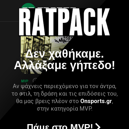
Δεν χαθήκαμε.
Αλλάξαμε γήπεδο!
Αν ψάχνεις περιεχόμενο για τον άντρα,
το στιλ, τη δράση και τις επιδόσεις του,
θα μας βρεις πλέον στο
Onsports.gr
,
στην κατηγορία MVP.
Πάμε στο MVP!