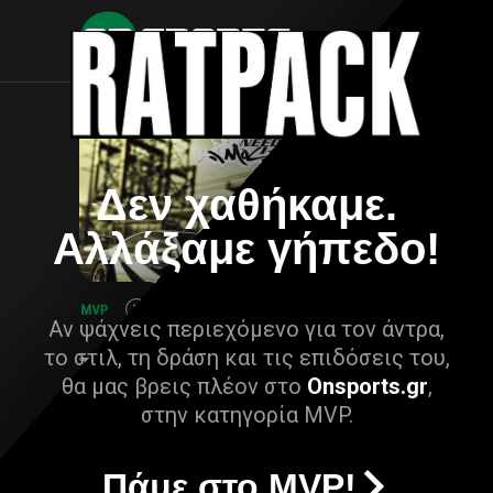
Δεν χαθήκαμε.
Αλλάξαμε γήπεδο!
Αν ψάχνεις περιεχόμενο για τον άντρα,
το στιλ, τη δράση και τις επιδόσεις του,
θα μας βρεις πλέον στο
Onsports.gr
,
στην κατηγορία MVP.
Πάμε στο MVP!