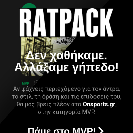
Δεν χαθήκαμε.
Αλλάξαμε γήπεδο!
Αν ψάχνεις περιεχόμενο για τον άντρα,
το στιλ, τη δράση και τις επιδόσεις του,
θα μας βρεις πλέον στο
Onsports.gr
,
στην κατηγορία MVP.
Πάμε στο MVP!