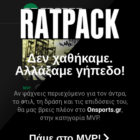
Δεν χαθήκαμε.
Αλλάξαμε γήπεδο!
Αν ψάχνεις περιεχόμενο για τον άντρα,
το στιλ, τη δράση και τις επιδόσεις του,
θα μας βρεις πλέον στο
Onsports.gr
,
στην κατηγορία MVP.
Πάμε στο MVP!