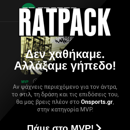
Δεν χαθήκαμε.
Αλλάξαμε γήπεδο!
Αν ψάχνεις περιεχόμενο για τον άντρα,
το στιλ, τη δράση και τις επιδόσεις του,
θα μας βρεις πλέον στο
Onsports.gr
,
στην κατηγορία MVP.
Πάμε στο MVP!