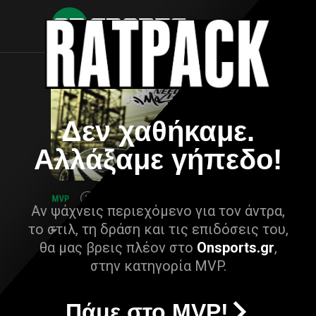
Δεν χαθήκαμε.
Αλλάξαμε γήπεδο!
Αν ψάχνεις περιεχόμενο για τον άντρα,
το στιλ, τη δράση και τις επιδόσεις του,
θα μας βρεις πλέον στο
Onsports.gr
,
στην κατηγορία MVP.
Πάμε στο MVP!