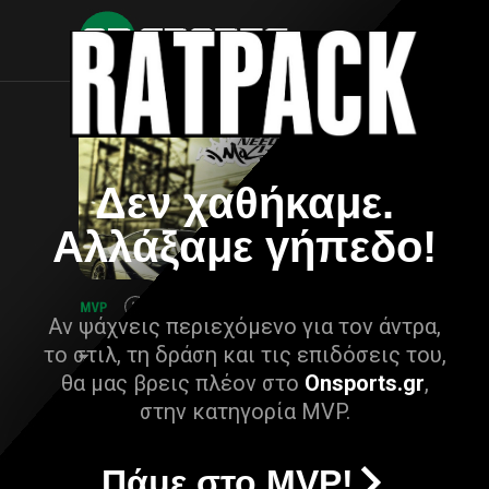
Δεν χαθήκαμε.
Αλλάξαμε γήπεδο!
Αν ψάχνεις περιεχόμενο για τον άντρα,
το στιλ, τη δράση και τις επιδόσεις του,
θα μας βρεις πλέον στο
Onsports.gr
,
στην κατηγορία MVP.
Πάμε στο MVP!