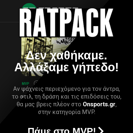
Δεν χαθήκαμε.
Αλλάξαμε γήπεδο!
Αν ψάχνεις περιεχόμενο για τον άντρα,
το στιλ, τη δράση και τις επιδόσεις του,
θα μας βρεις πλέον στο
Onsports.gr
,
στην κατηγορία MVP.
Πάμε στο MVP!