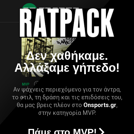
Δεν χαθήκαμε.
Αλλάξαμε γήπεδο!
Αν ψάχνεις περιεχόμενο για τον άντρα,
το στιλ, τη δράση και τις επιδόσεις του,
θα μας βρεις πλέον στο
Onsports.gr
,
στην κατηγορία MVP.
Πάμε στο MVP!