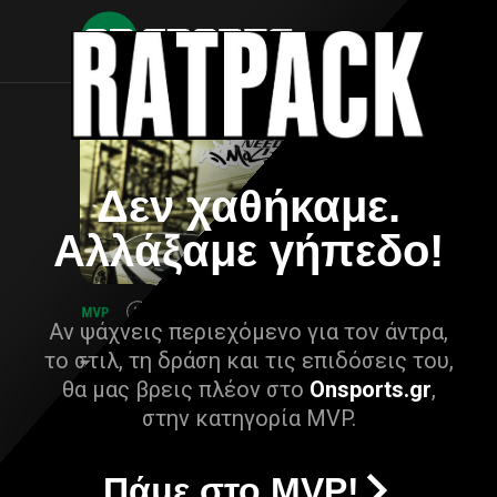
Δεν χαθήκαμε.
Αλλάξαμε γήπεδο!
Αν ψάχνεις περιεχόμενο για τον άντρα,
το στιλ, τη δράση και τις επιδόσεις του,
θα μας βρεις πλέον στο
Onsports.gr
,
στην κατηγορία MVP.
Πάμε στο MVP!