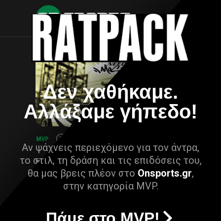
Δεν χαθήκαμε.
Αλλάξαμε γήπεδο!
Αν ψάχνεις περιεχόμενο για τον άντρα,
το στιλ, τη δράση και τις επιδόσεις του,
θα μας βρεις πλέον στο
Onsports.gr
,
στην κατηγορία MVP.
Πάμε στο MVP!