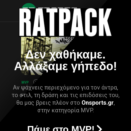
Δεν χαθήκαμε.
Αλλάξαμε γήπεδο!
Αν ψάχνεις περιεχόμενο για τον άντρα,
το στιλ, τη δράση και τις επιδόσεις του,
θα μας βρεις πλέον στο
Onsports.gr
,
στην κατηγορία MVP.
Πάμε στο MVP!