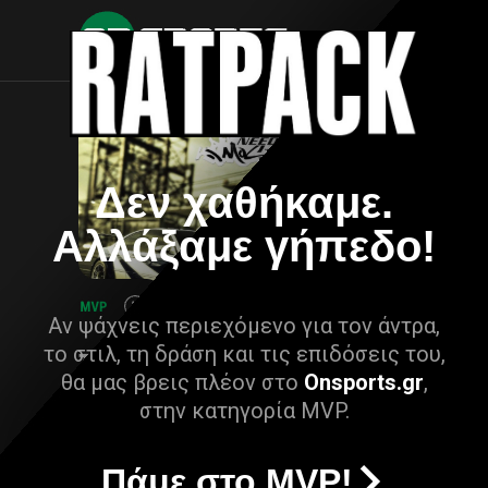
Δεν χαθήκαμε.
Αλλάξαμε γήπεδο!
Αν ψάχνεις περιεχόμενο για τον άντρα,
το στιλ, τη δράση και τις επιδόσεις του,
θα μας βρεις πλέον στο
Onsports.gr
,
στην κατηγορία MVP.
Πάμε στο MVP!