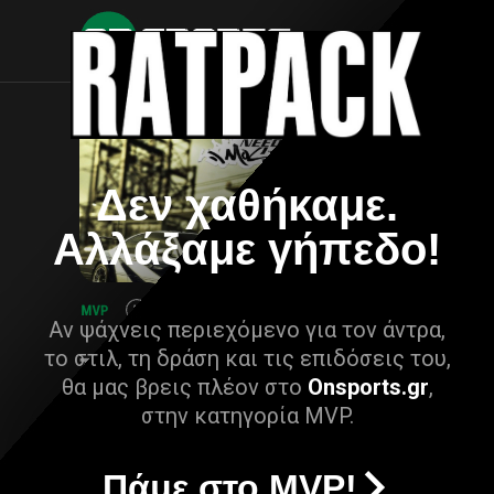
Δεν χαθήκαμε.
Αλλάξαμε γήπεδο!
Αν ψάχνεις περιεχόμενο για τον άντρα,
το στιλ, τη δράση και τις επιδόσεις του,
θα μας βρεις πλέον στο
Onsports.gr
,
στην κατηγορία MVP.
Πάμε στο MVP!