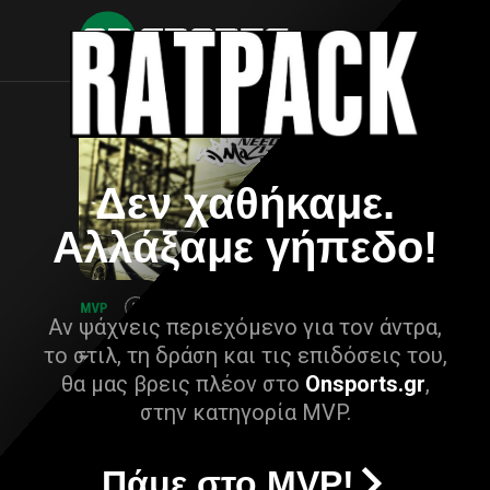
Δεν χαθήκαμε.
Αλλάξαμε γήπεδο!
Αν ψάχνεις περιεχόμενο για τον άντρα,
το στιλ, τη δράση και τις επιδόσεις του,
θα μας βρεις πλέον στο
Onsports.gr
,
στην κατηγορία MVP.
Πάμε στο MVP!