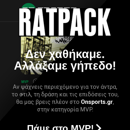
Δεν χαθήκαμε.
Αλλάξαμε γήπεδο!
Αν ψάχνεις περιεχόμενο για τον άντρα,
το στιλ, τη δράση και τις επιδόσεις του,
θα μας βρεις πλέον στο
Onsports.gr
,
στην κατηγορία MVP.
Πάμε στο MVP!