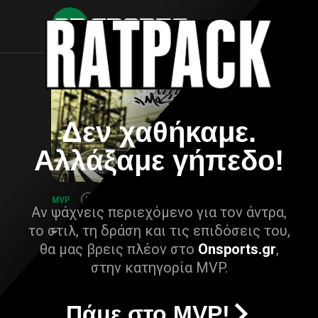
Δεν χαθήκαμε.
Αλλάξαμε γήπεδο!
Αν ψάχνεις περιεχόμενο για τον άντρα,
το στιλ, τη δράση και τις επιδόσεις του,
θα μας βρεις πλέον στο
Onsports.gr
,
στην κατηγορία MVP.
Πάμε στο MVP!