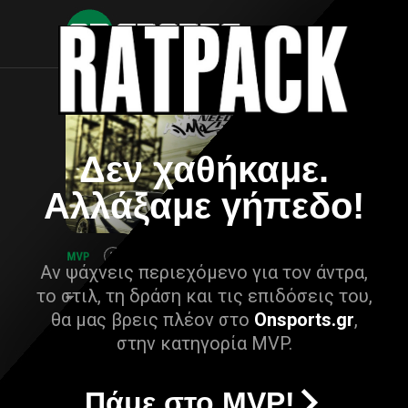
Δεν χαθήκαμε.
Αλλάξαμε γήπεδο!
Αν ψάχνεις περιεχόμενο για τον άντρα,
το στιλ, τη δράση και τις επιδόσεις του,
θα μας βρεις πλέον στο
Onsports.gr
,
στην κατηγορία MVP.
Πάμε στο MVP!