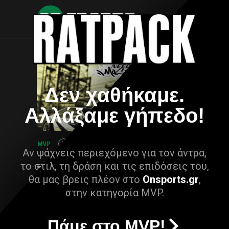
Δεν χαθήκαμε.
Αλλάξαμε γήπεδο!
Αν ψάχνεις περιεχόμενο για τον άντρα,
το στιλ, τη δράση και τις επιδόσεις του,
θα μας βρεις πλέον στο
Onsports.gr
,
στην κατηγορία MVP.
Πάμε στο MVP!