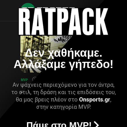
Δεν χαθήκαμε.
Αλλάξαμε γήπεδο!
Αν ψάχνεις περιεχόμενο για τον άντρα,
το στιλ, τη δράση και τις επιδόσεις του,
θα μας βρεις πλέον στο
Onsports.gr
,
στην κατηγορία MVP.
Πάμε στο MVP!