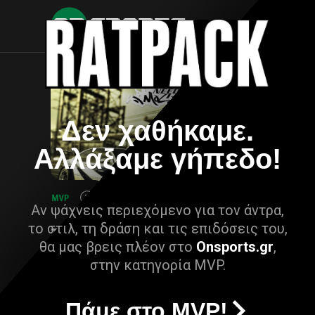
Δεν χαθήκαμε.
Αλλάξαμε γήπεδο!
Αν ψάχνεις περιεχόμενο για τον άντρα,
το στιλ, τη δράση και τις επιδόσεις του,
θα μας βρεις πλέον στο
Onsports.gr
,
στην κατηγορία MVP.
Πάμε στο MVP!