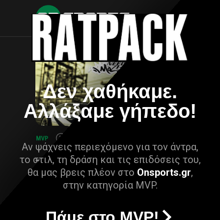
Δεν χαθήκαμε.
Αλλάξαμε γήπεδο!
Αν ψάχνεις περιεχόμενο για τον άντρα,
το στιλ, τη δράση και τις επιδόσεις του,
θα μας βρεις πλέον στο
Onsports.gr
,
στην κατηγορία MVP.
Πάμε στο MVP!