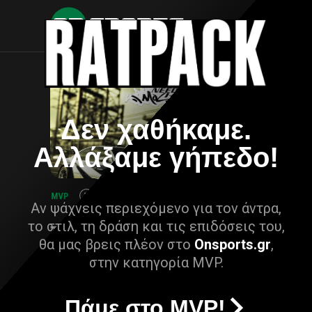
Δεν χαθήκαμε.
Αλλάξαμε γήπεδο!
Αν ψάχνεις περιεχόμενο για τον άντρα,
το στιλ, τη δράση και τις επιδόσεις του,
θα μας βρεις πλέον στο
Onsports.gr
,
στην κατηγορία MVP.
Πάμε στο MVP!